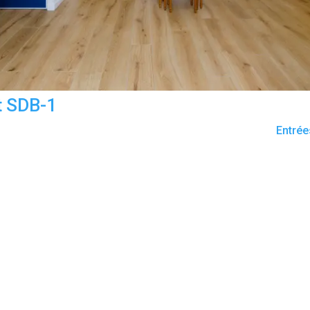
t SDB-1
Entrée